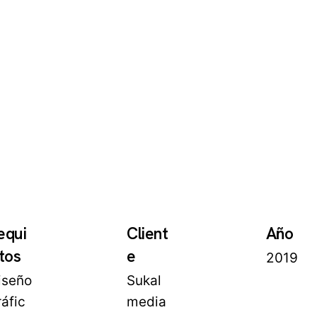
equi
Client
Año
itos
e
2019
iseño
Sukal
ráfic
media