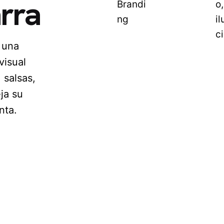
rra
Brandi
o,
ng
il
c
 una
visual
 salsas,
ja su
nta.