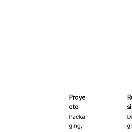
Proye
R
cto
s
Packa
D
ging,
g